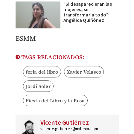
“Si desaparecieran las
mujeres, se
transformaría todo”:
Angélica Quiñónez
BSMM
TAGS RELACIONADOS:
feria del libro
Xavier Velasco
Jordi Soler
Fiesta del Libro y la Rosa
Vicente Gutiérrez
vicente.gutierrez@milenio.com