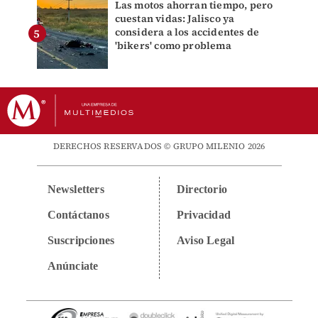
Las motos ahorran tiempo, pero
cuestan vidas: Jalisco ya
considera a los accidentes de
'bikers' como problema
DERECHOS RESERVADOS © GRUPO MILENIO 2026
Newsletters
Directorio
Contáctanos
Privacidad
Suscripciones
Aviso Legal
Anúnciate