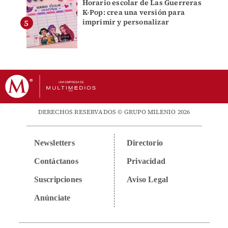
Horario escolar de Las Guerreras
K-Pop: crea una versión para
imprimir y personalizar
DERECHOS RESERVADOS © GRUPO MILENIO 2026
Newsletters
Directorio
Contáctanos
Privacidad
Suscripciones
Aviso Legal
Anúnciate