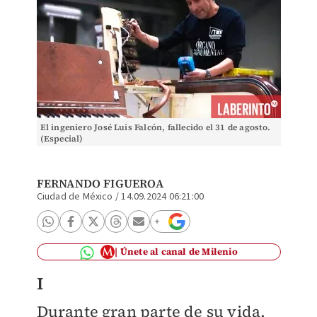
El ingeniero José Luis Falcón, fallecido el 31 de agosto.
(Especial)
FERNANDO FIGUEROA
Ciudad de México
/
14.09.2024 06:21:00
Únete al canal de Milenio
I
Durante gran parte de su vida,