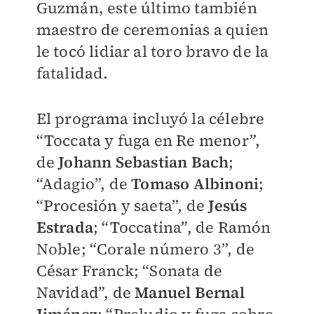
Guzmán, este último también
maestro de ceremonias a quien
le tocó lidiar al toro bravo de la
fatalidad.
El programa incluyó la célebre
“Toccata y fuga en Re menor”,
de
Johann Sebastian Bach
;
“Adagio”, de
Tomaso Albinoni
;
“Procesión y saeta”, de
Jesús
Estrada
; “Toccatina”, de Ramón
Noble; “Corale número 3”, de
César Franck; “Sonata de
Navidad”, de
Manuel Bernal
Jiménez
; “Preludio y fuga sobre