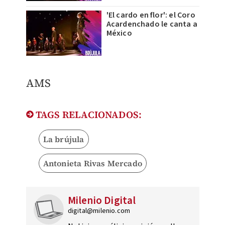
'El cardo en flor': el Coro
Acardenchado le canta a
México
​AMS
TAGS RELACIONADOS:
La brújula
Antonieta Rivas Mercado
Milenio Digital
digital@milenio.com