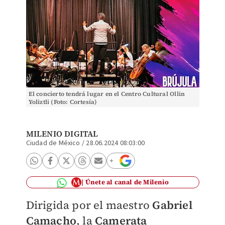
El concierto tendrá lugar en el Centro Cultural Ollin
Yoliztli (Foto: Cortesía)
MILENIO DIGITAL
Ciudad de México
/
28.06.2024 08:03:00
Únete al canal de Milenio
Dirigida por el maestro
Gabriel
Camacho
, la
Camerata