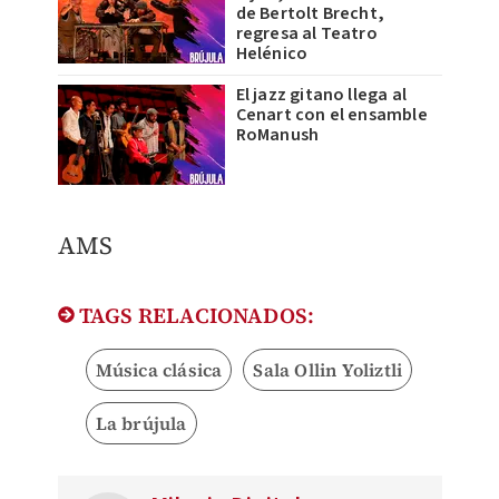
de Bertolt Brecht,
regresa al Teatro
Helénico
El jazz gitano llega al
Cenart con el ensamble
RoManush
AMS
TAGS RELACIONADOS:
Música clásica
Sala Ollin Yoliztli
La brújula