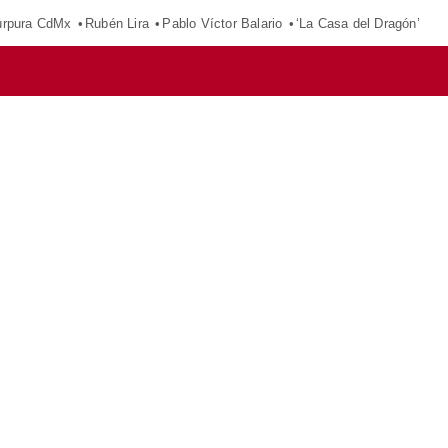
púrpura CdMx
Rubén Lira
Pablo Víctor Balario
‘La Casa del Dragón’