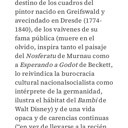
destino de los cuadros del
pintor nacido en Greifswald y
avecindado en Dresde (1774-
1840), de los vaivenes de su
fama pública (muere en el
olvido, inspira tanto el paisaje
del
Nosferatu
de Murnau como
a
Esperando a Godot
de Beckett,
lo reivindica la burocracia
cultural nacionalsocialista como
intérprete de la germanidad,
ilustra el hábitat del
Bambi
de
Walt Disney) y de una vida
opaca y de carencias continuas
(“en vez de llevarse a la recién