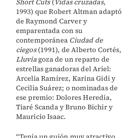
Short Cuts
(
Vidas cruzadas
,
1993) que Robert Altman adaptó
de Raymond Carver y
emparentada con su
contemporánea
Ciudad de
ciegos
(1991), de Alberto Cortés,
Lluvia
goza de un reparto de
estrellas ganadoras del Ariel:
Arcelia Ramírez, Karina Gidi y
Cecilia Suárez; o nominadas de
ese premio: Dolores Heredia,
Tiaré Scanda y Bruno Bichir y
Mauricio Isaac.
“Tenía un guión muy atractivo