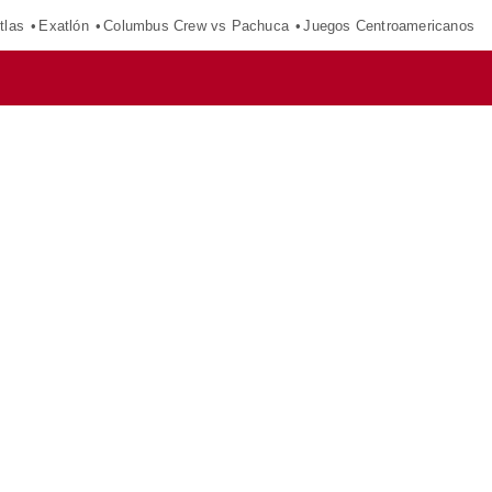
tlas
Exatlón
Columbus Crew vs Pachuca
Juegos Centroamericanos