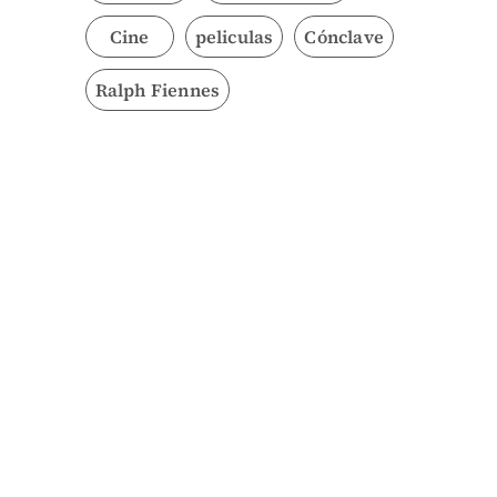
Cine
peliculas
Cónclave
Ralph Fiennes