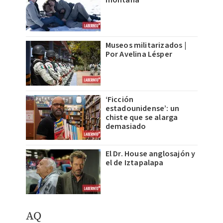
montaña
Museos militarizados |
Por Avelina Lésper
‘Ficción
estadounidense’: un
chiste que se alarga
demasiado
El Dr. House anglosajón y
el de Iztapalapa
AQ