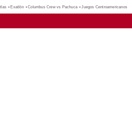
tlas
Exatlón
Columbus Crew vs Pachuca
Juegos Centroamericanos