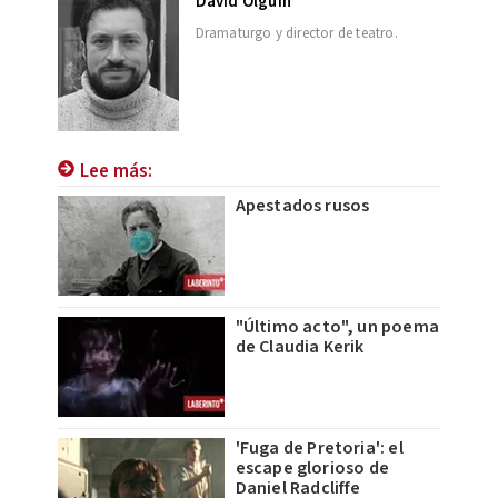
David Olguín
Dramaturgo y director de teatro.
Lee más:
Apestados rusos
"Último acto", un poema
de Claudia Kerik
'Fuga de Pretoria': el
escape glorioso de
Daniel Radcliffe