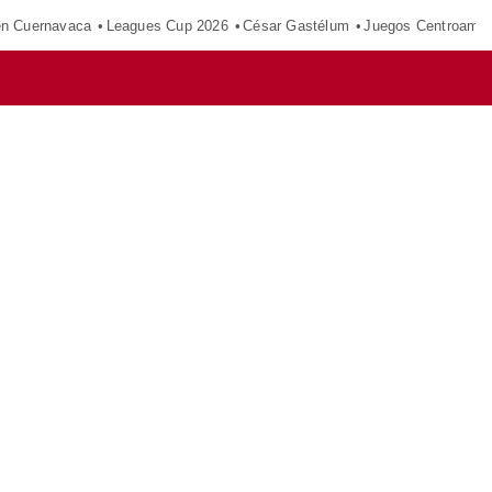
en Cuernavaca
Leagues Cup 2026
César Gastélum
Juegos Centroamer