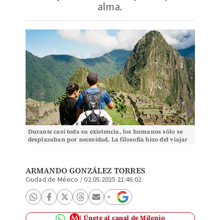
alma.
Durante casi toda su existencia, los humanos sólo se
desplazaban por necesidad. La filosofía hizo del viajar
un deseo. (Foto: Samantha Encalada)
ARMANDO GONZÁLEZ TORRES
Ciudad de México
/
02.05.2025 21:46:02
Únete al canal de Milenio