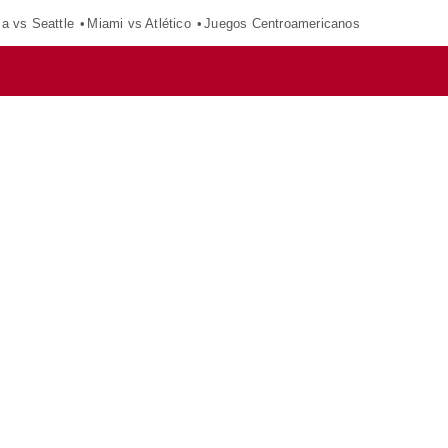
ca vs Seattle
Miami vs Atlético
Juegos Centroamericanos