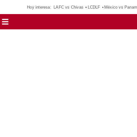
Hoy interesa:
LAFC vs Chivas
LCDLF
México vs Pana