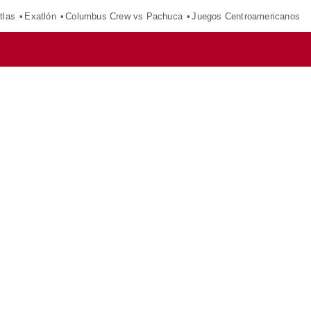
tlas
Exatlón
Columbus Crew vs Pachuca
Juegos Centroamericanos