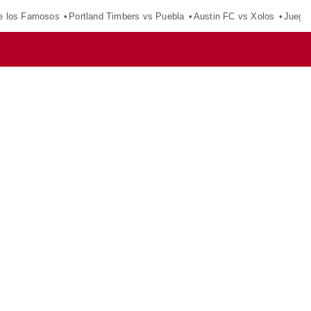
e los Famosos
Portland Timbers vs Puebla
Austin FC vs Xolos
Juego