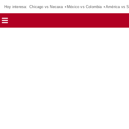
Hoy interesa:
Chicago vs Necaxa
México vs Colombia
América vs S