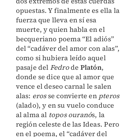
dos extremos de estas cuerdas
opuestas. Y finalmente es ella la
fuerza que lleva en sí esa
muerte, y quien habla en el
becqueriano poema “El adiós”
del “cadáver del amor con alas”,
como si hubiera leído aquel
pasaje del
Fedro
de
Platón
,
donde se dice que al amor que
vence el deseo carnal le salen
alas:
eros
se convierte en
pteros
(alado), y en su vuelo conduce
al alma al
topos ouranó
s, la
región celeste de las Ideas. Pero
en el poema, el “cadáver del