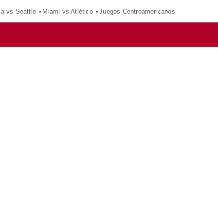
ca vs Seattle
Miami vs Atlético
Juegos Centroamericanos