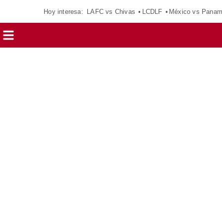
Hoy interesa:
LAFC vs Chivas
LCDLF
México vs Pana