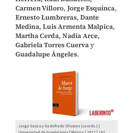
Carmen Villoro
,
Jorge Esquinca
,
Ernesto Lumbreras
,
Dante
Medina
,
Luis Armenta Malpica
,
Martha Cerda
,
Nadia Arce
,
Gabriela Torres Cuerva
y
Guadalupe Ángeles
.
Jorge Souza y Godofredo Olivares (coords.) |
Universidad de Guadalajara | México | 2022 | 162