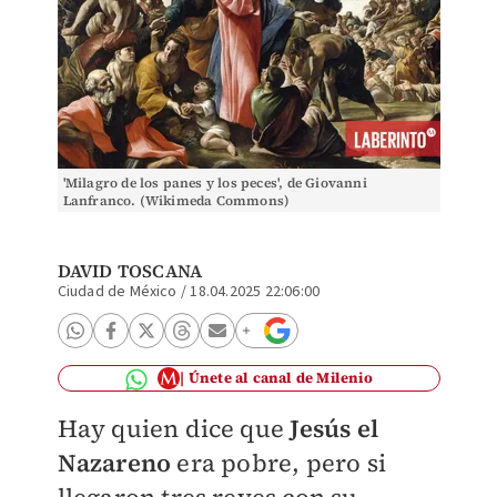
'Milagro de los panes y los peces', de Giovanni
Lanfranco. (Wikimeda Commons)
DAVID TOSCANA
Ciudad de México
/
18.04.2025 22:06:00
Únete al canal de Milenio
Hay quien dice que
Jesús el
Nazareno
era pobre, pero si