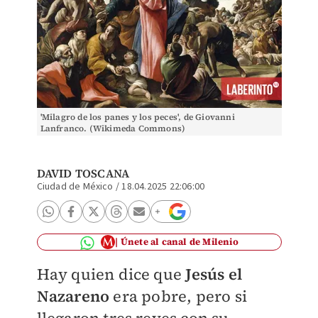
'Milagro de los panes y los peces', de Giovanni
Lanfranco. (Wikimeda Commons)
DAVID TOSCANA
Ciudad de México
/
18.04.2025 22:06:00
Únete al canal de Milenio
Hay quien dice que
Jesús el
Nazareno
era pobre, pero si