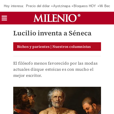
Hoy interesa:
Precio del dólar
Ayotzinapa
Bloqueos HOY
Mi Beca 
Lucilio inventa a Séneca
Bichos y parientes | Nuestros columnistas
El filósofo menos favorecido por las modas
actuales dizque estoicas es con mucho el
mejor escritor.