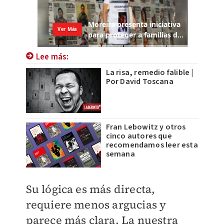
Lee más:
La risa, remedio falible |
Por David Toscana
Fran Lebowitz y otros
cinco autores que
recomendamos leer esta
semana
Su lógica es más directa,
requiere menos argucias y
parece más clara. La nuestra