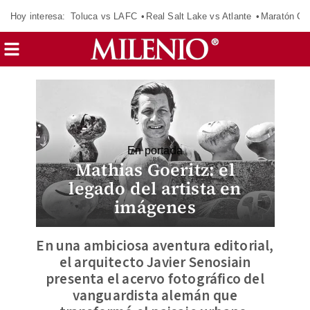
Hoy interesa:
Toluca vs LAFC
Real Salt Lake vs Atlante
Maratón C
En portada
Mathias Goeritz: el
legado del artista en
imágenes
En una ambiciosa aventura editorial,
el arquitecto Javier Senosiain
presenta el acervo fotográfico del
vanguardista alemán que