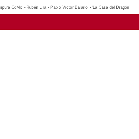
púrpura CdMx
Rubén Lira
Pablo Víctor Balario
‘La Casa del Dragón’