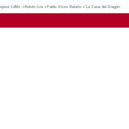
púrpura CdMx
Rubén Lira
Pablo Víctor Balario
‘La Casa del Dragón’