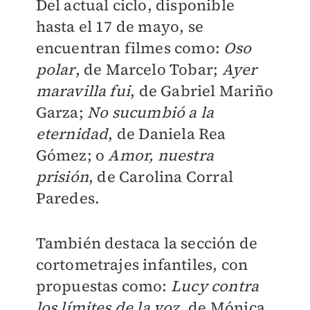
Del actual ciclo, disponible
hasta el 17 de mayo, se
encuentran filmes como:
Oso
polar
, de Marcelo Tobar;
Ayer
maravilla fui
, de Gabriel Mariño
Garza;
No sucumbió a la
eternidad
, de Daniela Rea
Gómez; o
Amor, nuestra
prisión
, de Carolina Corral
Paredes.
También destaca la sección de
cortometrajes infantiles, con
propuestas como:
Lucy contra
los límites de la voz
, de Mónica