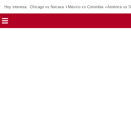
Hoy interesa:
Chicago vs Necaxa
México vs Colombia
América vs S