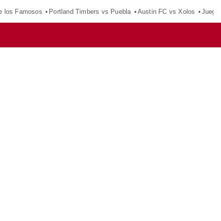
e los Famosos
Portland Timbers vs Puebla
Austin FC vs Xolos
Juego