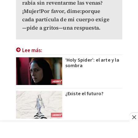
rabia sin reventarme las venas?
¡Mujer!Por favor, dime:porque
cada partícula de mi cuerpo exige
—pide a gritos—una respuesta.
Lee más:
‘Holy Spider’: el arte y la
sombra
¿Existe el futuro?
Pantaleón Ruiz y la
cocina de la pintura