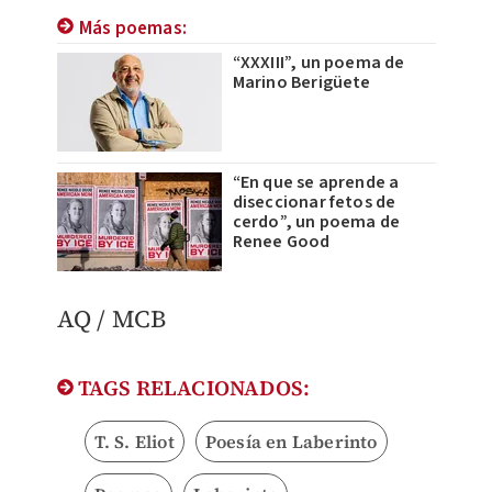
Más poemas:
“XXXIII”, un poema de
Marino Berigüete
“En que se aprende a
diseccionar fetos de
cerdo”, un poema de
Renee Good
AQ / MCB
TAGS RELACIONADOS:
T. S. Eliot
Poesía en Laberinto