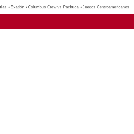
tlas
Exatlón
Columbus Crew vs Pachuca
Juegos Centroamericanos