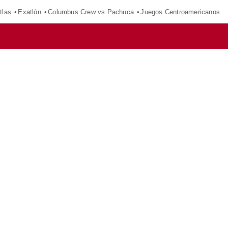
tlas
Exatlón
Columbus Crew vs Pachuca
Juegos Centroamericanos