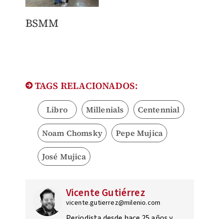
BSMM
TAGS RELACIONADOS:
Libro
Millenials
Centennial
Noam Chomsky
Pepe Mujica
José Mujica
Vicente Gutiérrez
vicente.gutierrez@milenio.com
Periodista desde hace 25 años y