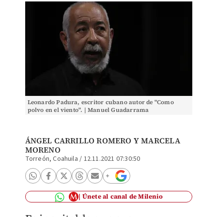
Leonardo Padura, escritor cubano autor de "Como
polvo en el viento". | Manuel Guadarrama
ÁNGEL CARRILLO ROMERO Y MARCELA
MORENO
Torreón, Coahuila
/
12.11.2021 07:30:50
Únete al canal de Milenio