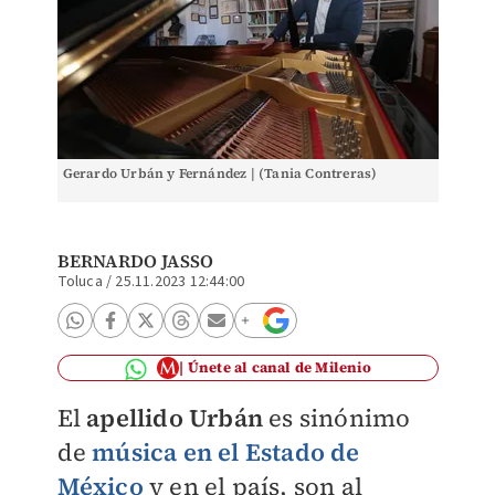
Gerardo Urbán y Fernández | (Tania Contreras)
BERNARDO JASSO
Toluca
/
25.11.2023 12:44:00
Únete al canal de Milenio
El
apellido Urbán
es sinónimo
de
música en el Estado de
México
y en el país, son al