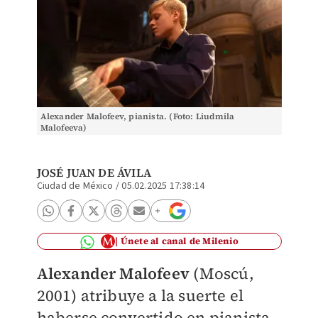
Alexander Malofeev, pianista. (Foto: Liudmila
Malofeeva)
JOSÉ JUAN DE ÁVILA
Ciudad de México
/
05.02.2025 17:38:14
Únete al canal de Milenio
Alexander Malofeev
(Moscú,
2001) atribuye a la suerte el
haberse convertido en pianista,