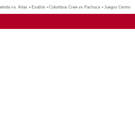
rlotte vs. Atlas
Exatlón
Columbus Crew vs Pachuca
Juegos Centroam