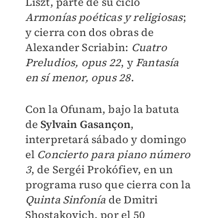
Liszt, parte de su ciclo
Armonías poéticas y religiosas
;
y cierra con dos obras de
Alexander Scriabin:
Cuatro
Preludios, opus 22
, y
Fantasía
en sí menor, opus 28
.
Con la Ofunam, bajo la batuta
de
Sylvain Gasançon
,
interpretará sábado y domingo
el
Concierto para piano número
3
, de Sergéi Prokófiev, en un
programa ruso que cierra con la
Quinta Sinfonía
de Dmitri
Shostakovich, por el 50