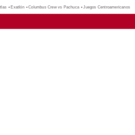
tlas
Exatlón
Columbus Crew vs Pachuca
Juegos Centroamericanos