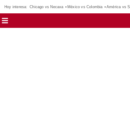
Hoy interesa:
Chicago vs Necaxa
México vs Colombia
América vs S