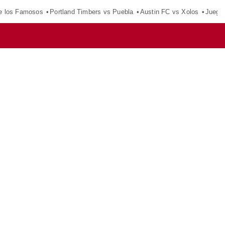
e los Famosos
Portland Timbers vs Puebla
Austin FC vs Xolos
Juego