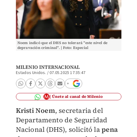
Noem indicó que el DHS no tolerará "este nivel de
depravación criminal". | Foto: Especial
MILENIO INTERNACIONAL
Estados Unidos.
/
07.05.2025 17:35:47
Únete al canal de Milenio
Kristi Noem
, secretaria del
Departamento de Seguridad
Nacional (DHS), solicitó la
pena