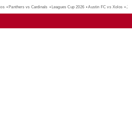
tos
Panthers vs Cardinals
Leagues Cup 2026
Austin FC vs Xolos
Ju