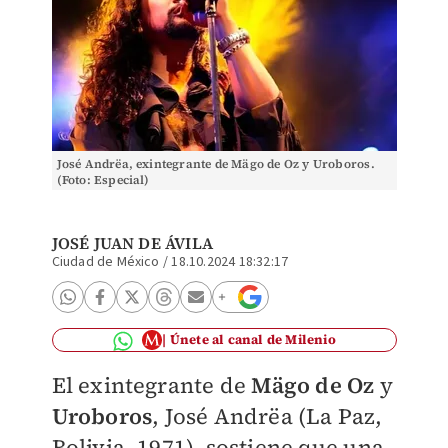
José Andrëa, exintegrante de Mägo de Oz y Uroboros.
(Foto: Especial)
JOSÉ JUAN DE ÁVILA
Ciudad de México
/
18.10.2024 18:32:17
Únete al canal de Milenio
El exintegrante de
Mägo de Oz
y
Uroboros
, José Andrëa (La Paz,
Bolivia, 1971), sostiene que una