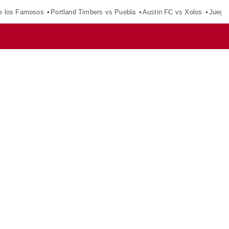
e los Famosos
Portland Timbers vs Puebla
Austin FC vs Xolos
Juego