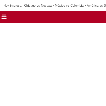
Hoy interesa:
Chicago vs Necaxa
México vs Colombia
América vs S