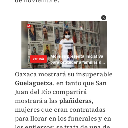
de noviembre.
Oaxaca mostrará su insuperable
Guelaguetza
, en tanto que San
Juan del Río compartirá
mostrará a las
plañideras
,
mujeres que eran contratadas
para llorar en los funerales y en
los entierros; se trata de una de