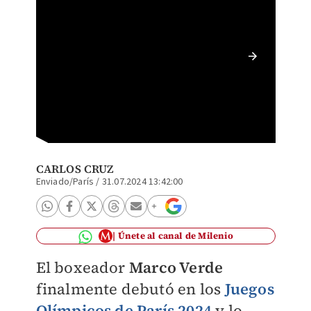
Marco V
Juegos 
Chapar
CARLOS CRUZ
Enviado/París
/
31.07.2024 13:42:00
Únete al canal de Milenio
El boxeador
Marco Verde
finalmente debutó en los
Juegos
Olímpicos de París 2024
y lo