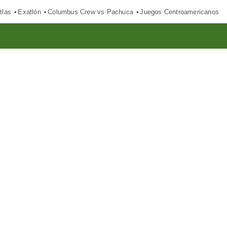
tlas
Exatlón
Columbus Crew vs Pachuca
Juegos Centroamericanos