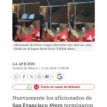
Aficionado de 49ers rompe televisión tras derrota ante
Chiefs en el Super Bowl 2024 (TikTok @tsn)
LA AFICIÓN
Ciudad de México
/
12.02.2024 17:09:00
Únete al canal de Milenio
Nuevamente los aficionados de
San Francisco 49ers
terminaron