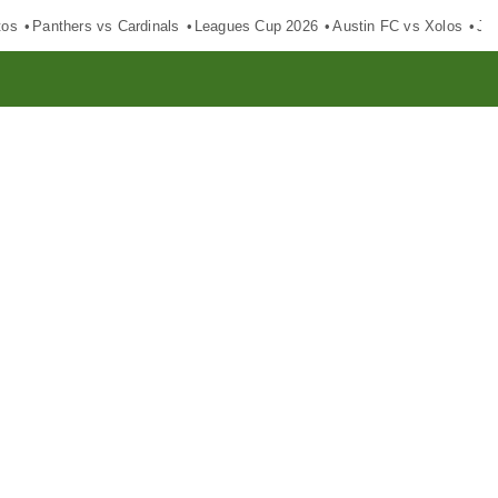
tos
Panthers vs Cardinals
Leagues Cup 2026
Austin FC vs Xolos
Ju