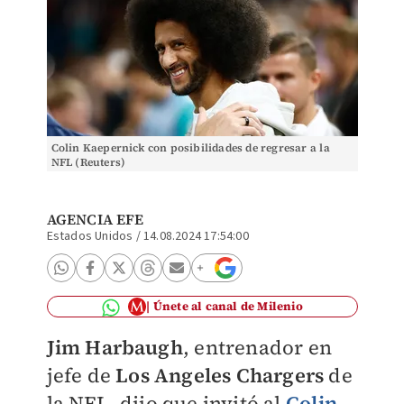
Colin Kaepernick con posibilidades de regresar a la
NFL (Reuters)
AGENCIA EFE
Estados Unidos
/
14.08.2024 17:54:00
Únete al canal de Milenio
Jim Harbaugh
, entrenador en
jefe de
Los Angeles Chargers
de
la NFL, dijo que invitó al
Colin