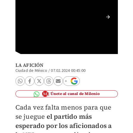
Mhoni V
(Reuter
LA AFICIÓN
Ciudad de México
/
07.02.2024 00:45:00
Únete al canal de Milenio
Cada vez falta menos para que
se juegue
el partido más
esperado por los aficionados a