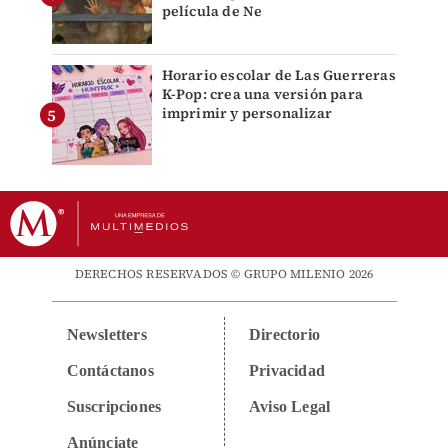
película de Ne
Horario escolar de Las Guerreras
K-Pop: crea una versión para
imprimir y personalizar
DERECHOS RESERVADOS © GRUPO MILENIO 2026
Newsletters
Directorio
Contáctanos
Privacidad
Suscripciones
Aviso Legal
Anúnciate