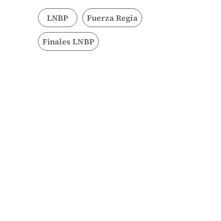
LNBP
Fuerza Regia
Finales LNBP