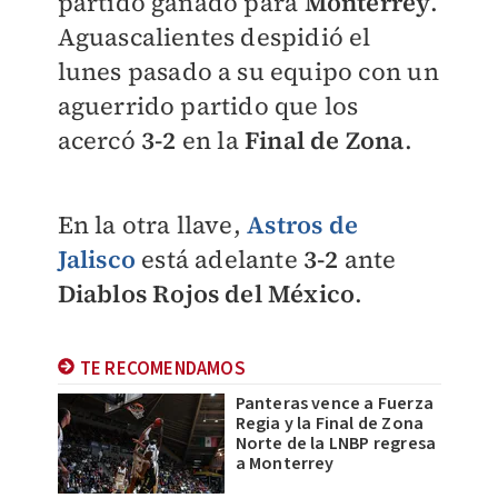
partido ganado para
Monterrey
.
Aguascalientes despidió el
lunes pasado a su equipo con un
aguerrido partido que los
acercó
3-2
en la
Final de Zona
.
En la otra llave,
Astros de
Jalisco
está adelante
3-2
ante
Diablos Rojos del México
.
TE RECOMENDAMOS
Panteras vence a Fuerza
Regia y la Final de Zona
Norte de la LNBP regresa
a Monterrey