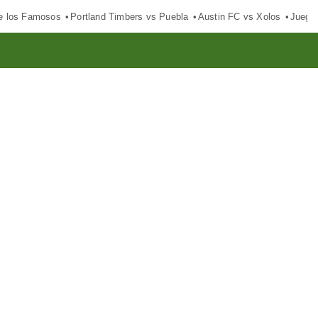
e los Famosos
Portland Timbers vs Puebla
Austin FC vs Xolos
Juego