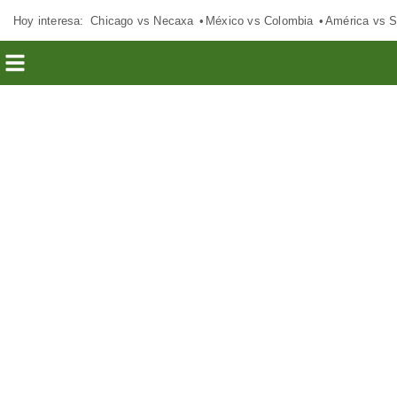
Hoy interesa:
Chicago vs Necaxa
México vs Colombia
América vs S