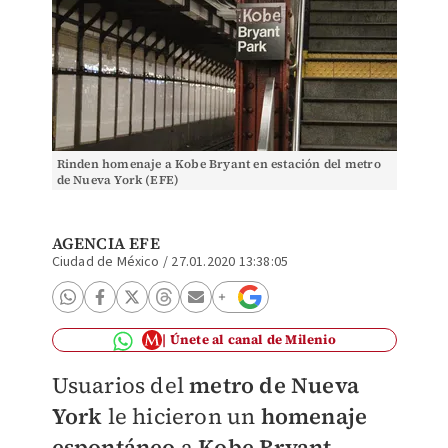
Rinden homenaje a Kobe Bryant en estación del metro
de Nueva York (EFE)
AGENCIA EFE
Ciudad de México
/
27.01.2020 13:38:05
Únete al canal de Milenio
Usuarios del
metro de Nueva
York
le hicieron un
homenaje
espontáneo
a
Kobe Bryant
,