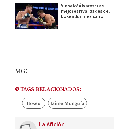
'Canelo' Álvarez: Las
mejores rivalidades del
boxeador mexicano
MGC
TAGS RELACIONADOS:
Boxeo
Jaime Munguía
La Afición